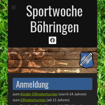
Sportwoche
Böhringen
Facebook
Anmeldung
zum
Kinder-Elfmeterturnier
(von 6-14 Jahren)
zum
Elfmeterturnier
(ab 13 Jahren)